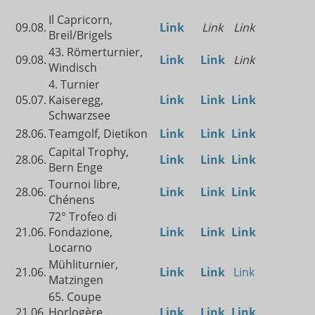
Il Capricorn,
09.08.
Link
Link
Link
Breil/Brigels
43. Römerturnier,
09.08.
Link
Link
Link
Windisch
4. Turnier
05.07.
Kaiseregg,
Link
Link
Link
Schwarzsee
28.06.
Teamgolf, Dietikon
Link
Link
Link
Capital Trophy,
28.06.
Link
Link
Link
Bern Enge
Tournoi libre,
28.06.
Link
Link
Link
Chénens
72° Trofeo di
21.06.
Fondazione,
Link
Link
Link
Locarno
Mühliturnier,
21.06.
Link
Link
Link
Matzingen
65. Coupe
21.06.
Horlogère,
Link
Link
Link