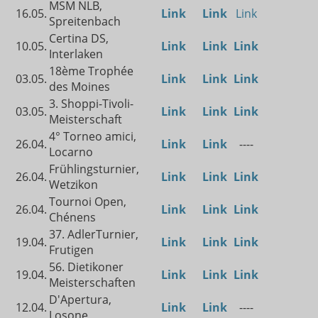
MSM NLB,
16.05.
Link
Link
Link
Spreitenbach
Certina DS,
10.05.
Link
Link
Link
Interlaken
18ème Trophée
03.05.
Link
Link
Link
des Moines
3. Shoppi-Tivoli-
03.05.
Link
Link
Link
Meisterschaft
4° Torneo amici,
26.04.
Link
Link
----
Locarno
Frühlingsturnier,
26.04.
Link
Link
Link
Wetzikon
Tournoi Open,
26.04.
Link
Link
Link
Chénens
37. AdlerTurnier,
19.04.
Link
Link
Link
Frutigen
56. Dietikoner
19.04.
Link
Link
Link
Meisterschaften
D'Apertura,
12.04.
Link
Link
----
Losone