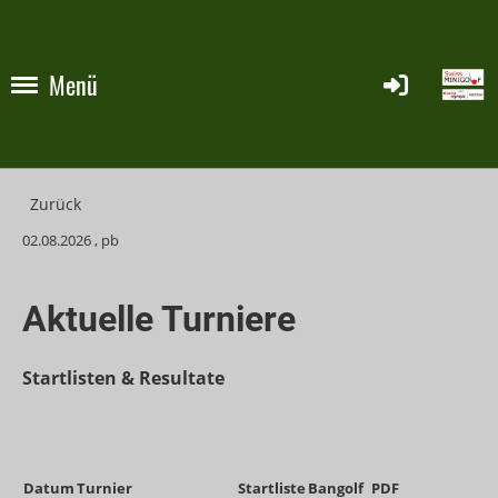
Menü
Zurück
02.08.2026
, pb
Aktuelle Turniere
Startlisten & Resultate
Datum
Turnier
Startliste
Bangolf
PDF