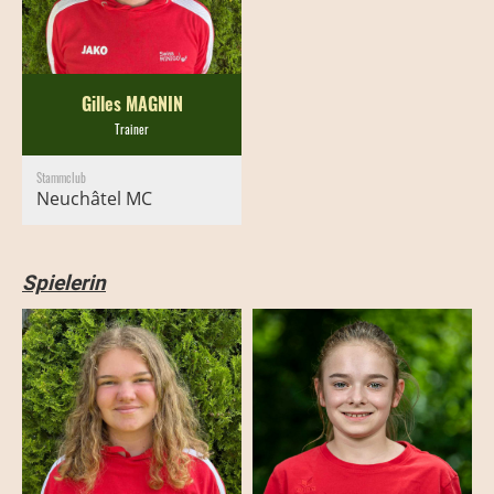
Gilles MAGNIN
Trainer
Stammclub
Neuchâtel MC
Spielerin