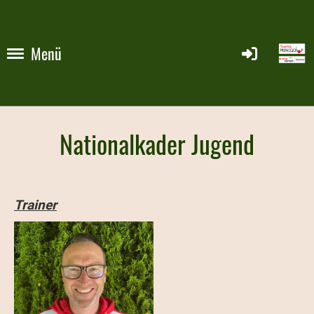
Menü
Nationalkader Jugend
Trainer