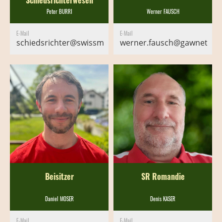
Schiedsrichterwesen
Peter BURRI
Werner FAUSCH
E-Mail
E-Mail
schiedsrichter@swissminigolf.ch
werner.fausch@gawnet.ch
Beisitzer
SR Romandie
Daniel MOSER
Denis KASER
E-Mail
E-Mail