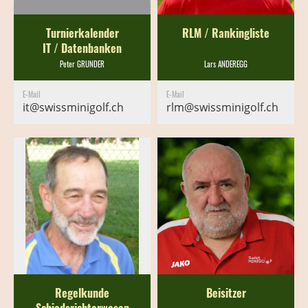
Turnierkalender
RLM / Rankingliste
IT / Datenbanken
Peter GRUNDER
Lars ANDEREGG
E-Mail
E-Mail
it@swissminigolf.ch
rlm@swissminigolf.ch
Regelkunde
Beisitzer