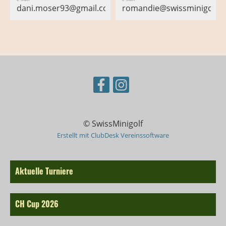
dani.moser93@gmail.com
romandie@swissminigolf.c
© SwissMinigolf
Erstellt mit ClubDesk Vereinssoftware
Aktuelle Turniere
CH Cup 2026