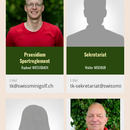
Praesidium
Sekretariat
Sportreglement
Raphael WIETLISBACH
Walter MISCHLER
E-Mail
E-Mail
tk@swissminigolf.ch
tk-sekretariat@swissminigo